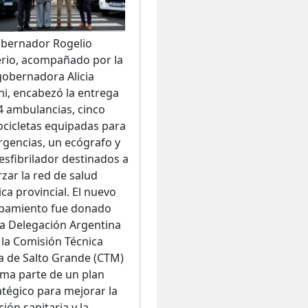
obernador Rogelio
erio, acompañado por la
gobernadora Alicia
ni, encabezó la entrega
4 ambulancias, cinco
cicletas equipadas para
gencias, un ecógrafo y
esfibrilador destinados a
rzar la red de salud
ica provincial. El nuevo
pamiento fue donado
la Delegación Argentina
 la Comisión Técnica
a de Salto Grande (CTM)
rma parte de un plan
atégico para mejorar la
ión sanitaria y la