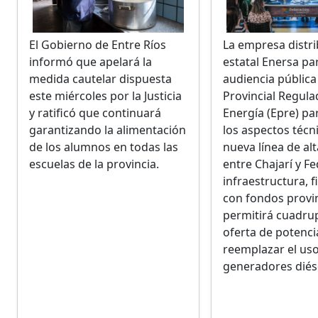
El Gobierno de Entre Ríos
La empresa distr
informó que apelará la
estatal Enersa par
medida cautelar dispuesta
audiencia pública
este miércoles por la Justicia
Provincial Regula
y ratificó que continuará
Energía (Epre) p
garantizando la alimentación
los aspectos técn
de los alumnos en todas las
nueva línea de al
escuelas de la provincia.
entre Chajarí y Fe
infraestructura, 
con fondos provin
permitirá cuadrup
oferta de potenci
reemplazar el us
generadores diés