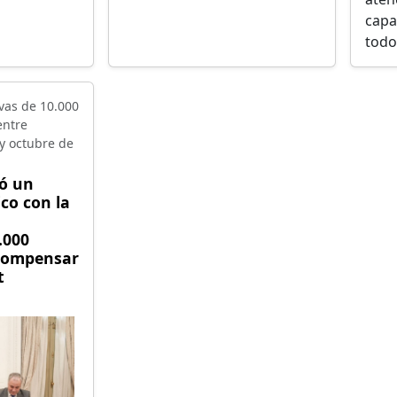
capa
todo 
vas de 10.000
entre
y octubre de
mó un
co con la
.000
 compensar
t