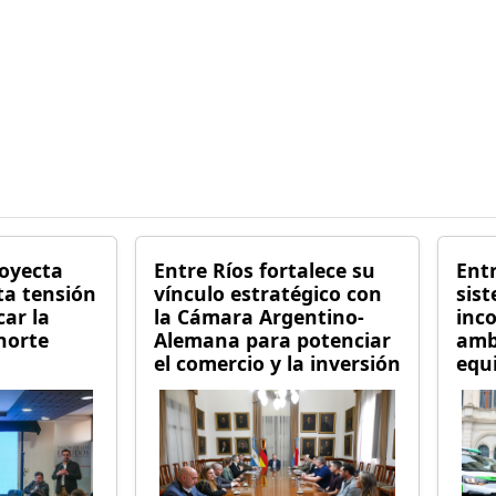
royecta
Entre Ríos fortalece su
Entr
ta tensión
vínculo estratégico con
sist
car la
la Cámara Argentino-
inc
norte
Alemana para potenciar
amb
el comercio y la inversión
equ