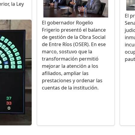
ior, la Ley
El p
El gobernador Rogelio
Sena
Frigerio presentó el balance
judi
de gestión de la Obra Social
inmu
de Entre Ríos (OSER). En ese
incu
marco, sostuvo que la
ocup
transformación permitió
paut
mejorar la atención a los
afiliados, ampliar las
prestaciones y ordenar las
cuentas de la institución.