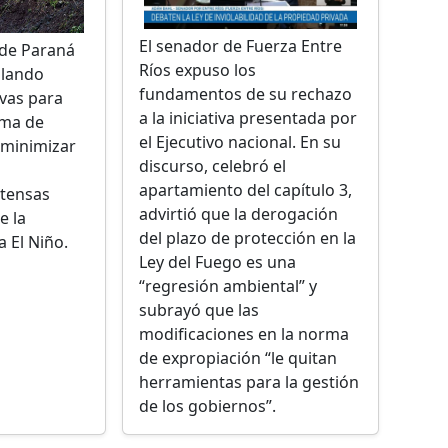
El senador de Fuerza Entre
 de Paraná
Ríos expuso los
llando
fundamentos de su rechazo
vas para
a la iniciativa presentada por
ema de
el Ejecutivo nacional. En su
 minimizar
discurso, celebró el
apartamiento del capítulo 3,
ntensas
advirtió que la derogación
e la
del plazo de protección en la
a El Niño.
Ley del Fuego es una
“regresión ambiental” y
subrayó que las
modificaciones en la norma
de expropiación “le quitan
herramientas para la gestión
de los gobiernos”.