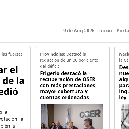
9 de Aug 2026
Inicio
Port
 las fuerzas
Provinciales:
Destacó la
Naci
reducción de un 30 por ciento
la C
ar el
del déficit
Des
Frigerio destacó la
nue
 de la
recuperación de OSER
alq
con más prestaciones,
par
edió
mayor cobertura y
inq
cuentas ordenadas
ley
s la
votación, la
mbién la