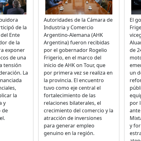
El g
ibuidora
Autoridades de la Cámara de
Frig
ticipó de la
Industria y Comercio
vice
 del Ente
Argentino-Alemana (AHK
Alua
dor de la
Argentina) fueron recibidas
de 2
ara exponer
por el gobernador Rogelio
moto
icos de una
Frigerio, en el marco del
emer
ta tensión
inicio de AHK on Tour, que
un d
deración. La
por primera vez se realiza en
refo
financiada
la provincia. El encuentro
públ
ciales,
tuvo como eje central el
equi
licar la
fortalecimiento de las
por 
a y
relaciones bilaterales, el
ante
o de
crecimiento del comercio y la
Mixt
el.
atracción de inversiones
y fo
para generar empleo
estr
genuino en la región.
atenc